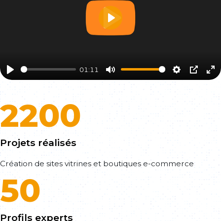
Play
01:11
Play
Mute
Settings
PIP
En
fu
2200
Projets réalisés
Création de sites vitrines et boutiques e-commerce
50
Profils experts