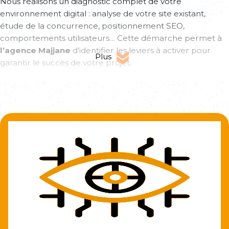
Nous réalisons un diagnostic complet de votre
environnement digital : analyse de votre site existant,
étude de la concurrence, positionnement SEO,
comportements utilisateurs… Cette démarche permet à
l’agence Majjane
d’identifier les leviers à activer pour
Plus
garantir le succès de votre projet.
Conception & Expérience utilisateur
Nos designers UI/UX conçoivent des interfaces intuitives et
engageantes. Grâce à une architecture claire, une
navigation fluide et un design responsive,
l’agence
Majjane
vous aide à offrir une expérience utilisateur
optimisée sur tous les supports.
Développement technique
Notre équipe technique mobilise les technologies les plus
adaptées à votre projet : front-end, back-end, CMS ou
développement sur-mesure.
L’agence Majjane
accorde
une attention particulière à la performance, la sécurité et
la compatibilité mobile.