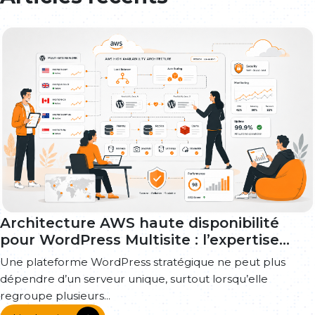
Architecture AWS haute disponibilité
pour WordPress Multisite : l’expertise
Majjane au service d’un SLA de 99,9 %
Une plateforme WordPress stratégique ne peut plus
dépendre d’un serveur unique, surtout lorsqu’elle
regroupe plusieurs...