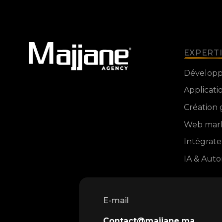
EXPERT
Dévelop
Applicati
Création
Web mar
Intégrat
IA & Auto
E-mail
Contact@majjane.ma