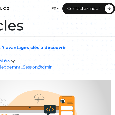
FR
Contactez-nous
BLOG
cles
NT WEB
 SITE
 7 avantages clés à découvrir
15h53
by
eleopemnt_Session@dmin