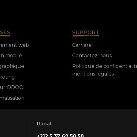
ISES
SUPPORT
pement web
Carrière
on mobile
Contactez-nous
 graphique
Politique de confidentialit
mentions légales
keting
eur ODOO
matisation
Rabat
+212 5 37 69 58 58