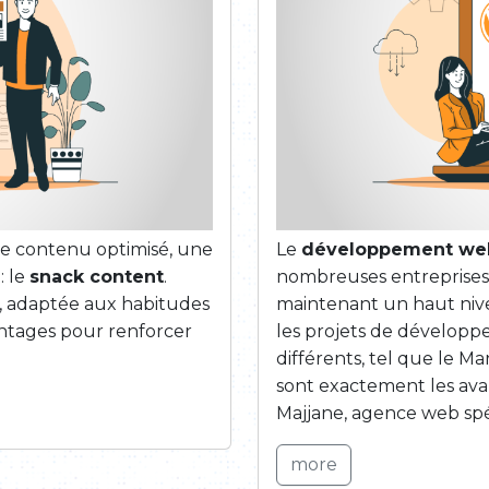
e contenu optimisé, une
Le
développement web
: le
snack content
.
nombreuses entreprises 
, adaptée aux habitudes
maintenant un haut nivea
ntages pour renforcer
les projets de développ
différents, tel que le Ma
sont exactement les ava
Majjane, agence web spéc
more