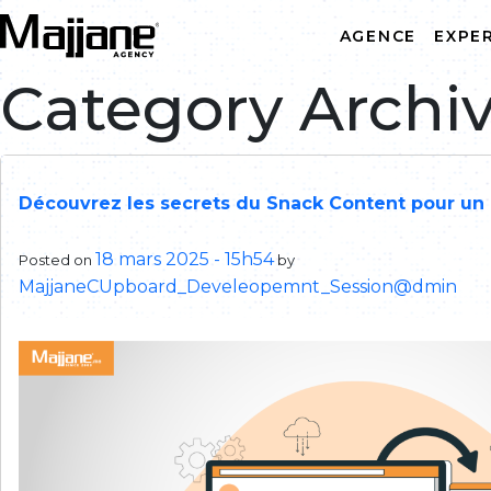
Skip to main content
AGENCE
EXPE
Category Archive
Développement web
Création graphique
Découvrez les secrets du Snack Content pour un p
Application mobile
Web marketing
18 mars 2025 - 15h54
Posted on
by
MajjaneCUpboard_Develeopemnt_Session@dmin
Intégrateur ODOO ERP CRM
IA & Automatisation