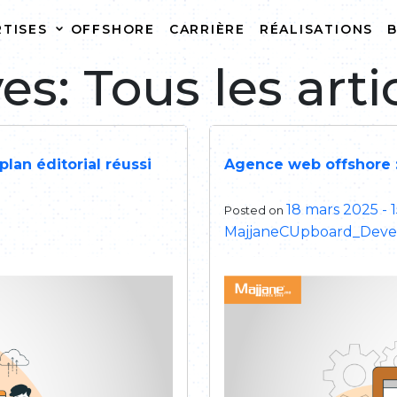
RTISES
OFFSHORE
CARRIÈRE
RÉALISATIONS
s: Tous les arti
CRÉATION DE SITE
HÉBERGEME
INTERNET
CRÉATION DE SITE E-
REFONTE DE
COMMERCE
INTERNET
lan éditorial réussi
Agence web offshore :
MAINTENANCE DE SITE
18 mars 2025 - 
Posted on
INTERNET
MajjaneCUpboard_Dev