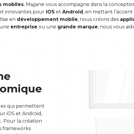
s mobiles
, Majjane vous accompagne dans la conception
 et innovantes pour
iOS
et
Android
, en mettant l’accent
rtise en
développement mobile
, nous créons des
appli
 une
entreprise
ou une
grande marque
, nous vous aid
ne
onomique
des qui permettent
ur iOS et Android,
. Pour la création
es frameworks