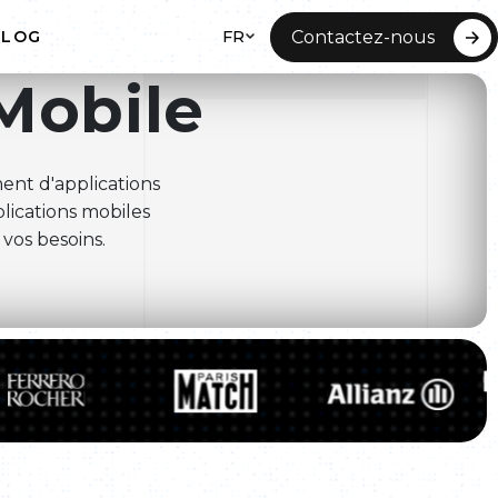
FR
Contactez-nous
BLOG
Mobile
NT WEB
 SITE
nt d'applications
lications mobiles
vos besoins.