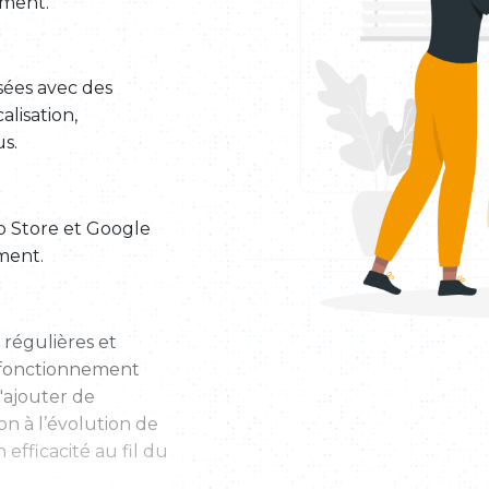
ement.
sées avec des
lisation,
us.
pp Store et Google
ement.
 régulières et
n fonctionnement
d'ajouter de
on à l’évolution de
 efficacité au fil du