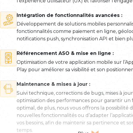
l’expérience utilisateur (UX) et favoriser l’engag
Intégration de fonctionnalités avancées :
Développement de solutions mobiles personnali
fonctionnalités comme paiement en ligne, géoloca
notifications push, synchronisation API et bien pl
Référencement ASO & mise en ligne :
Optimisation de votre application mobile sur l’A
Play pour améliorer sa visibilité et son positionn
Maintenance & mises à jour :
Suivi technique, corrections de bugs, mises à jour
optimisation des performances pour garantir u
optimal, de plus, nous vous offrons la possibilité 
nouvelles fonctionnalités ou d’adapter l’applicati
vos besoins, afin de maintenir sa pertinence et son
temps.