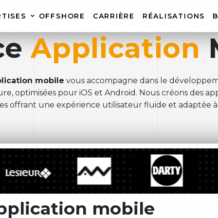
RTISES
OFFSHORE
CARRIÈRE
RÉALISATIONS
ce
Application
CRÉATION DE SITE
HÉBERGEME
INTERNET
CRÉATION DE SITE E-
REFONTE DE
lication mobile
vous accompagne dans le développeme
COMMERCE
INTERNET
re, optimisées pour iOS et Android. Nous créons des app
s offrant une expérience utilisateur fluide et adaptée à 
MAINTENANCE DE SITE
INTERNET
pplication mobile