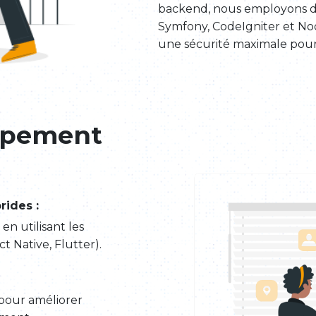
backend, nous employons de
Symfony, CodeIgniter et Nod
une sécurité maximale pour 
ppement
rides :
en utilisant les
t Native, Flutter).
 pour améliorer