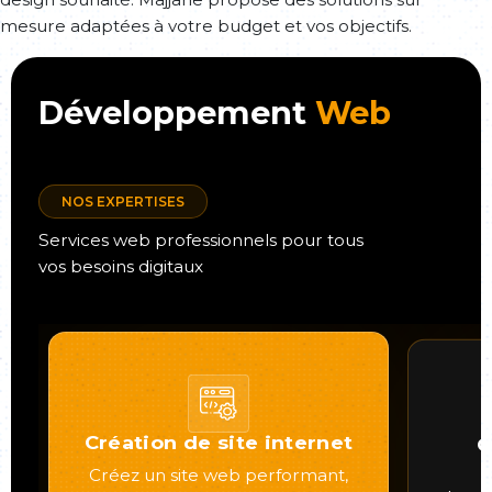
mesure adaptées à votre budget et vos objectifs.
Développement
Web
NOS EXPERTISES
Services web professionnels pour tous
vos besoins digitaux
Création de site internet
C
Créez un site web performant,