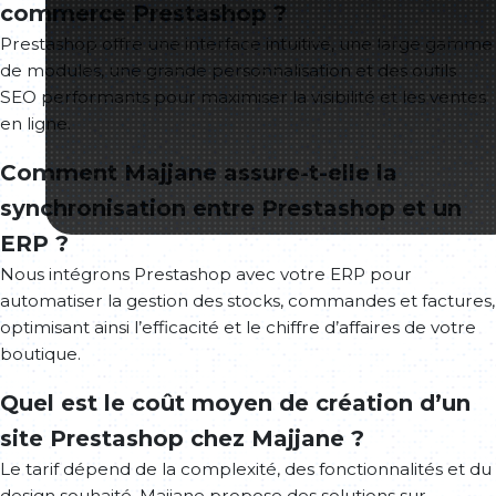
commerce Prestashop ?
Prestashop offre une interface intuitive, une large gamme
de modules, une grande personnalisation et des outils
SEO performants pour maximiser la visibilité et les ventes
en ligne.
Comment Majjane assure-t-elle la
synchronisation entre Prestashop et un
ERP ?
Nous intégrons Prestashop avec votre ERP pour
automatiser la gestion des stocks, commandes et factures,
optimisant ainsi l’efficacité et le chiffre d’affaires de votre
boutique.
Quel est le coût moyen de création d’un
site Prestashop chez Majjane ?
Le tarif dépend de la complexité, des fonctionnalités et du
design souhaité. Majjane propose des solutions sur