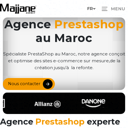
Skip to main content
FR
Agence
Prestashop
au Maroc
Spécialiste PrestaShop au Maroc, notre agence conçoit
et optimise des sites e-commerce sur mesure,de la
création jusqu’à la refonte.
Nous contacter
Agence
Prestashop
experte