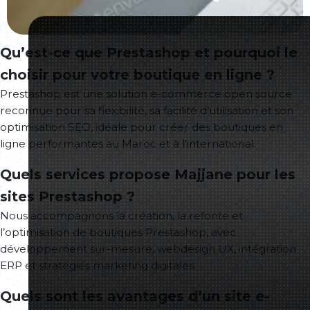
Qu’est-ce que Prestashop et pourquoi le
choisir pour votre boutique en ligne ?
Prestashop est une solution e-commerce open source
reconnue pour sa flexibilité, sa facilité d’utilisation et son
optimisation SEO, idéale pour créer des boutiques en
ligne performantes au Maroc et à l’international.
Quels services propose Majjane pour les
sites Prestashop ?
Nous accompagnons la création, la refonte et
l’optimisation de boutiques Prestashop, avec
développement sur-mesure, webdesign UX, intégration
ERP et stratégies marketing digitales.
Quels sont les avantages d’un site e-