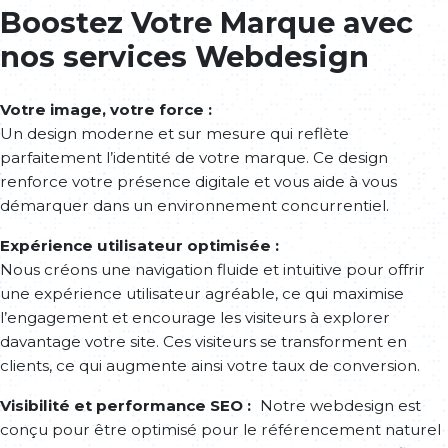
Boostez Votre Marque avec
visualisation dynamique. Une maquette de page interne
est également développée, avec une optimisation UX et
nos services Webdesign
une déclinaison responsive et mobile pour une navigation
intuitive sur tous les supports.
Votre image, votre force :
Optimisation SXO & ergonomie
Un design moderne et sur mesure qui reflète
parfaitement l’identité de votre marque. Ce design
L’optimisation SXO (SEO + UX) permet d’améliorer la
renforce votre présence digitale et vous aide à vous
visibilité du site tout en garantissant une navigation fluide.
démarquer dans un environnement concurrentiel.
Nous travaillons sur l’ergonomie et la structure du
contenu pour offrir une expérience utilisateur
Expérience utilisateur optimisée :
engageante et maximiser la performance sur les moteurs
Nous créons une navigation fluide et intuitive pour offrir
de recherche.
une expérience utilisateur agréable, ce qui maximise
l’engagement et encourage les visiteurs à explorer
Développement responsive et tests A/B
davantage votre site. Ces visiteurs se transforment en
clients, ce qui augmente ainsi votre taux de conversion.
Nous assurons un développement 100 % responsive,
garantissant une parfaite adaptation sur mobile, tablette
Visibilité et performance SEO :
Notre webdesign est
et desktop. Des tests A/B sont réalisés pour analyser le
conçu pour être optimisé pour le référencement naturel
comportement des utilisateurs et affiner l’interface en