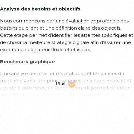
Analyse des besoins et objectifs
Nous commençons par une évaluation approfondie des
besoins du client et une définition claire des objectifs.
Cette étape permet d’identifier les attentes spécifiques et
de choisir la meilleure stratégie digitale afin d’assurer une
expérience utilisateur fluide et efficace.
Benchmark graphique
Une analyse des meilleures pratiques et tendances du
marché est réalisée pour proposer un design innovant et
Plus
adapté à votre secteur. Ce benchmark permet de créer
une identité visuelle moderne et impactante, en phase
avec les attentes des utilisateurs.
Conception des maquettes graphiques
Nous concevons trois pistes pour la homepage,
accompagnées d’un lien interactif sous Figma pour une