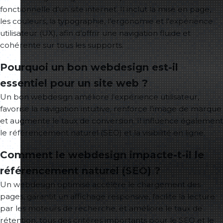
fonctionnelle d’un site internet. Il inclut la mise en page,
les couleurs, la typographie, l’ergonomie et l’expérience
utilisateur (UX), afin d’offrir une navigation fluide et
cohérente sur tous les supports.
Pourquoi un bon webdesign est-il
essentiel pour un site web ?
Un bon webdesign améliore l’expérience utilisateur,
favorise la navigation intuitive, renforce l’image de marque
et augmente le taux de conversion. Il influence également
le référencement naturel (SEO) et la visibilité en ligne.
Comment le webdesign impacte-t-il le
référencement naturel (SEO) ?
Un webdesign optimisé accélère le chargement des
pages, garantit un affichage responsive, facilite la lecture
par les moteurs de recherche, et améliore le taux de
rétention, tous des critères importants pour le SEO et le